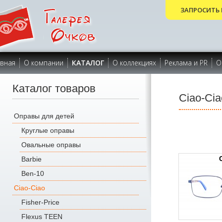
ЗАПРОСИТЬ 
авная
О компании
КАТАЛОГ
О коллекциях
Реклама и PR
О
Каталог товаров
Ciao-Cia
Оправы для детей
Круглые оправы
Овальные оправы
Barbie
Ben-10
Ciao-Ciao
Fisher-Price
Flexus TEEN